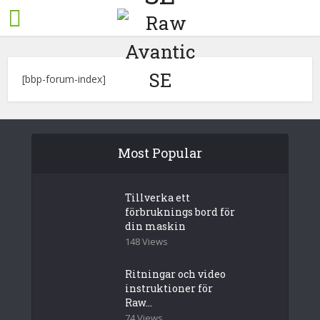
[bbp-forum-index]
Most Popular
Tillverka ett
förbruknings bord för
din maskin
148 Views
Ritningar och video
instruktioner för
Raw...
74 Views